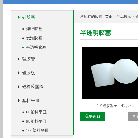
您所在的位置 :
首页
>
产品展示
>
♦
硅胶塞
♦
海绵胶塞
半透明胶塞
♦
发泡胶塞
♦
半透明胶塞
♦
硅胶管
♦
硅胶板
♦
硅橡胶垫圈
♦
塑料平皿
10#硅胶塞子（43，56）
♦
60塑料平皿
我要询价
查
♦
90塑料平皿
♦
100塑料平皿